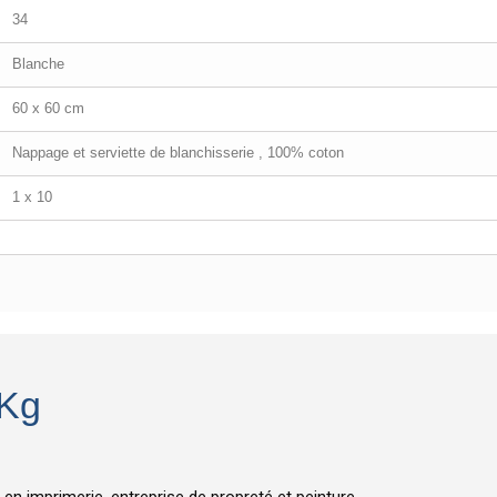
34
Blanche
60 x 60 cm
Nappage et serviette de blanchisserie , 100% coton
1 x 10
 Kg
 imprimerie, entreprise de propreté et peinture.