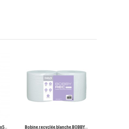
Aperçu rapide
Lavette ajourée non tissée 35x50cm DAILYK PREMIUM - Sachet de 25
Bobine recyclée blanche BOBBYREC 800M Dailyk Start - Colis de 2