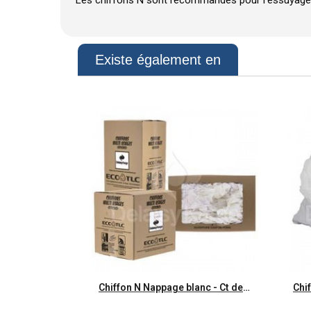
Existe également en
Aperçu rapide
Chiffon N Nappage blanc - Ct de 5kg