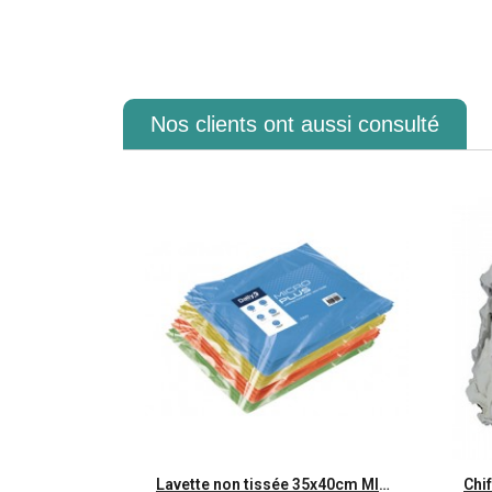
Nos clients ont aussi consulté
Aperçu rapide
Lavette non tissée 35x40cm MICROPLUS DAILYK PREMIUM -Sch 5