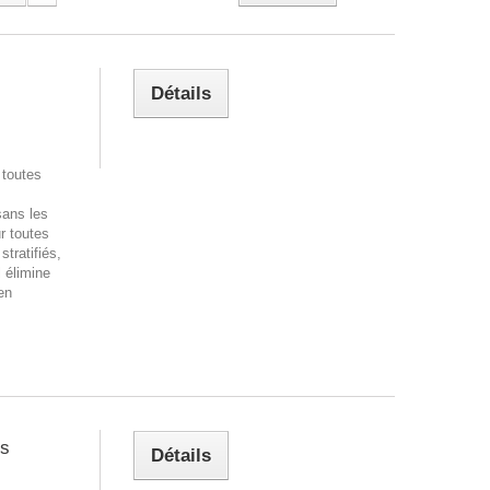
Détails
toutes
sans les
ur toutes
tratifiés,
l élimine
en
ls
Détails