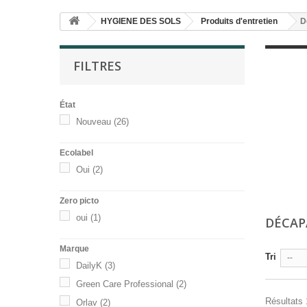
HYGIENE DES SOLS
Produits d'entretien
D
FILTRES
État
Nouveau
(26)
Ecolabel
Oui
(2)
Zero picto
oui
(1)
DÉCA
Marque
Tri
--
DailyK
(3)
Green Care Professional
(2)
Résultats 
Orlav
(2)