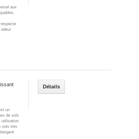
versel aux
quables.
l respecte
 odeur
issant
Détails
st un
pes de sols
 utilisation
 sols très
étergent