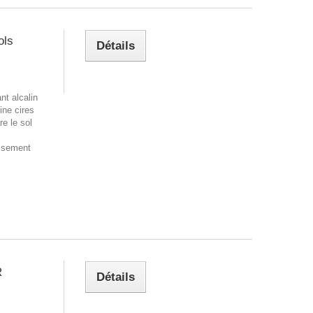
ols
Détails
t alcalin
ine cires
e le sol
issement
R
Détails