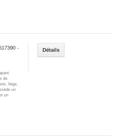
17390 -
Détails
apant
es de
ois, liège,
ossède un
et un