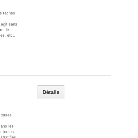
s taches
 agit sans
re, le
ttes, etc…
Détails
toutes
sans les
ur toutes
tratifiés,