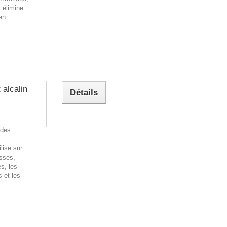
l élimine
en
alcalin
Détails
 des
ilise sur
isses,
es, les
 et les