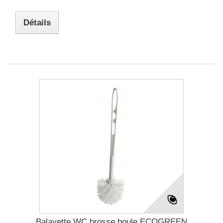
Détails
Balayette WC brosse boule ECOGREEN