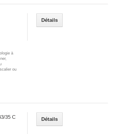
Détails
ologie à
ner,
u
scalier ou
43/35 C
Détails