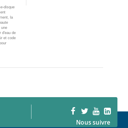
se-disque
ent
ment, la
haute
r une
r d'eau de
ir et code
pour
Nous suivre