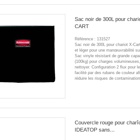
Sac noir de 300L pour chari
CART
Référence :
131527
Sac noir de 300L pour chariot X-Ca
et léger pour une manœuvrabilité su
Sac vinyle résistant de grande capa
(100kg) pour charges volumineuses, 
nettoyer. Configuration 2 flux pour le 
facilité par des rubans de couleur af
réduire les risques de contamination
Couvercle rouge pour charî
IDEATOP sans...