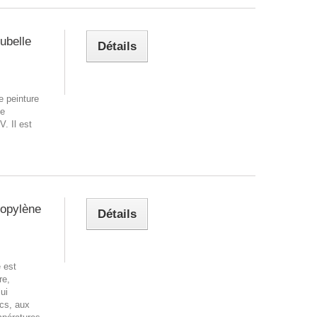
ubelle
Détails
e peinture
te
. Il est
ropylène
Détails
 est
re,
ui
ocs, aux