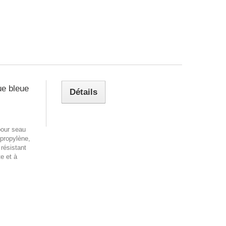
ue bleue
Détails
pour seau
ypropylène,
 résistant
te et à