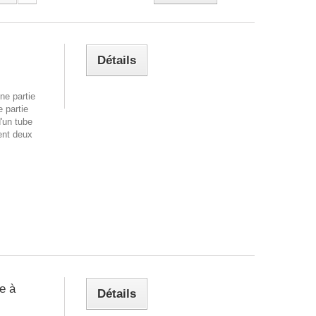
Détails
ne partie
 partie
'un tube
ent deux
e à
Détails