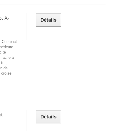
ot X-
Détails
rt Compact
périeure.
cité
facile à
tri ,
in de
 croisé.
ot
Détails