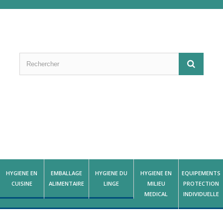
HYGIENE EN
EMBALLAGE
HYGIENE DU
HYGIENE EN
EQUIPEMENTS
CUISINE
ALIMENTAIRE
LINGE
MILIEU
PROTECTION
MEDICAL
INDIVIDUELLE