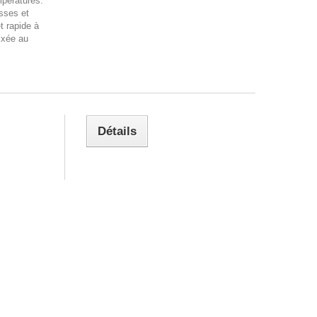
pératures.
sses et
t rapide à
fixée au
Détails