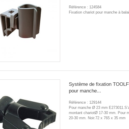
Référence :
124584
Fixation chariot pour manche à bala
Système de fixation TOOL
pour manche...
Référence :
129144
Pour manche Ø 23 mm E273011.S’a
montant chariotØ 17-30 mm. Pour 
20-30 mm. Noir.72 x 765 x 35 mm