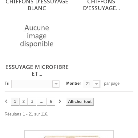
CHIFFONS D'ESSUYAGE
CHIFFONS
BLANC
D'ESSUYAGE...
ESSUYAGE MICROFIBRE
ET...
Tri
Montrer
par page
--
21
1
2
3
...
6
Afficher tout
Résultats 1 - 21 sur 116.