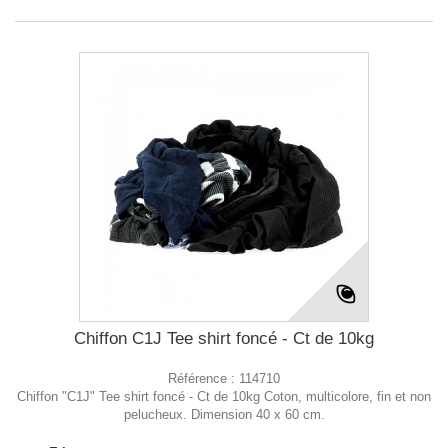
Chiffon C1J Tee shirt foncé - Ct de 10kg
Référence :
114710
Chiffon "C1J" Tee shirt foncé - Ct de 10kg Coton, multicolore, fin et non
pelucheux. Dimension 40 x 60 cm.