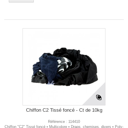
Chiffon C2 Tissé foncé - Ct de 10kg
Référence :
114410
Chiffon "C2" Tissé foncé • Multicolore • Draps, chemises, divers • Poly-