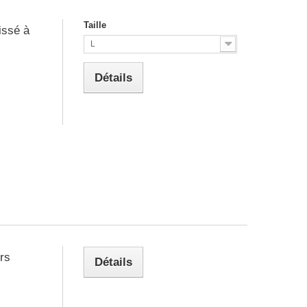
Taille
issé à
L
Détails
urs
Détails