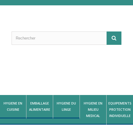
HYGIENE EN
EMBALLAGE
HYGIENE DU
HYGIENE EN
EQUIPEMENTS
CUISINE
ALIMENTAIRE
LINGE
MILIEU
PROTECTION
MEDICAL
INDIVIDUELLE