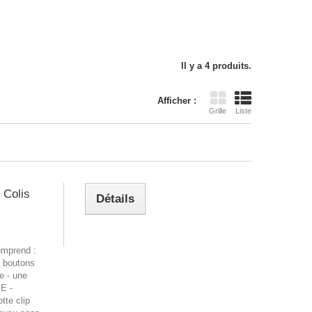
Il y a 4 produits.
Afficher :
Grille
Liste
 Colis
Détails
comprend :
3 boutons
e - une
E -
tte clip