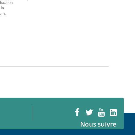
fixation
 la
 cm.
Nous suivre