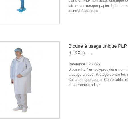
blanc en PLP non tissé, élastique 
latex - un masque papier 1 pli : ma
soins à élastiques.
Blouse à usage unique PLP
(L-XXL) -...
Référence :
233327
Blouse PLP en polypropylène non ti
à usage unique. Protège contre les 
Col classique cousu. Confortable, r
et perméable à l’air.