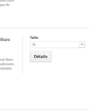
cousu sans
sque de
Taille
 Blanc
XL
Détails
ssé blanc
salissures.
ésistante