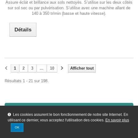
Assure éclat et brillance aux sols nettoyés. S’utilise sur les deux côtés
sur sol sec ou par pulvérisation. S’utilise avec une machine allant de
140 à 350 tr/min (basse et haute vitesse).
Détails
1
2
3
...
10
Afficher tout
Résultats 1 - 21 sur 198.
Les cookies assurent le bon fonctionnement de notre site Internet. En
Abonnez-vous
utilisant ce dernier, vous acceptez l'utilisation des cookies.
En savoir plus
OK
ok