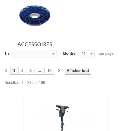
ACCESSOIRES
Tri
Montrer
par page
--
21
1
2
3
...
10
Afficher tout
Résultats 1 - 21 sur 198.