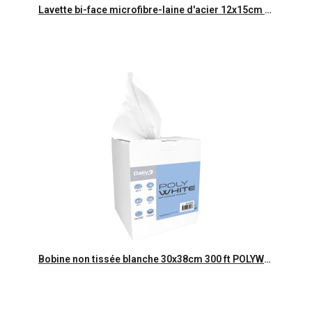
Aperçu rapide
Lavette bi-face microfibre-laine d'acier 12x15cm anti-calcaire-Sch 2
Aperçu rapide
Bobine non tissée blanche 30x38cm 300 ft POLYWHITE Dailyk Start-Ct