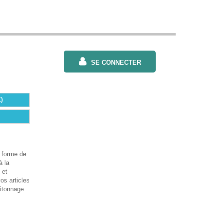
SE CONNECTER
)
a forme de
à la
 et
os articles
pitonnage