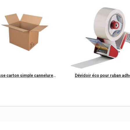
Aperçu rapide
Aperçu rapide
Caisse carton simple cannelure 54x36x32- Pqt de 20
Dévidoir éco pour ruban adh