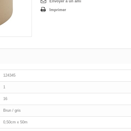
Envoyer à un ami
Imprimer
124345
1
16
Brun / gris
0,50cm x 50m