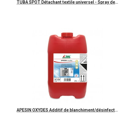
Aperçu rapide
TUBA SPOT Détachant textile universel - Spray de 750ml
Aperçu rapide
APESIN OXYDES Additif de blanchiment/désinfection de linge- Bidon 20L