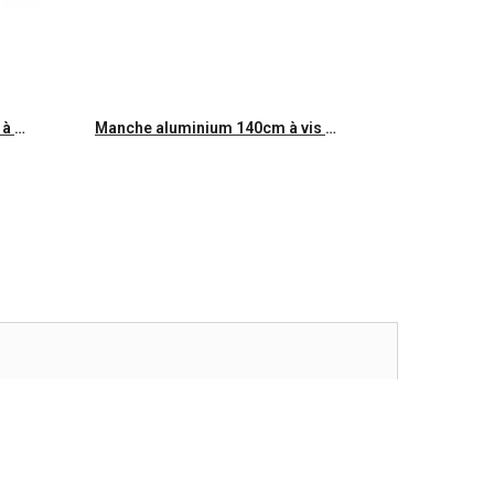
Aperçu rapide
Manche acier plastifié 140cm à vis
Manche aluminium 140cm à vis double fonction