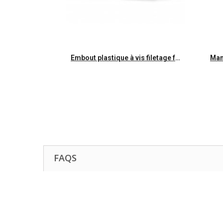
Aperçu rapide
Embout plastique à vis filetage français /pour manche 123960
FAQS