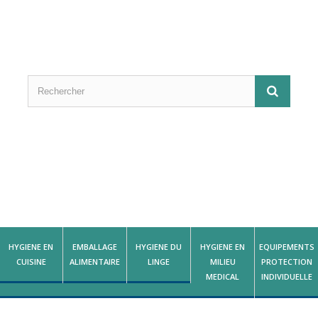
HYGIENE EN
EMBALLAGE
HYGIENE DU
HYGIENE EN
EQUIPEMENTS
CUISINE
ALIMENTAIRE
LINGE
MILIEU
PROTECTION
MEDICAL
INDIVIDUELLE