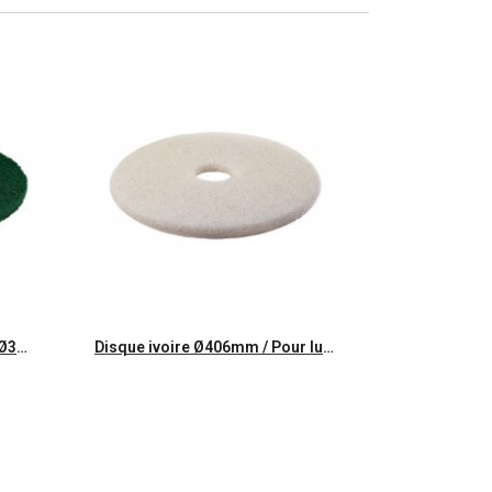
Aperçu rapide
Disque abrasif premium vert Ø330mm
Disque ivoire Ø406mm / Pour lustrage haute vitesse