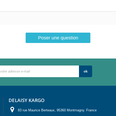
Poser une question
ok
DELAISY KARGO
83 rue Maurice Berteaux, 95360 Montmagny. France