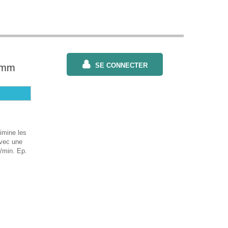
SE CONNECTER
32mm
imine les
avec une
/min. Ep.