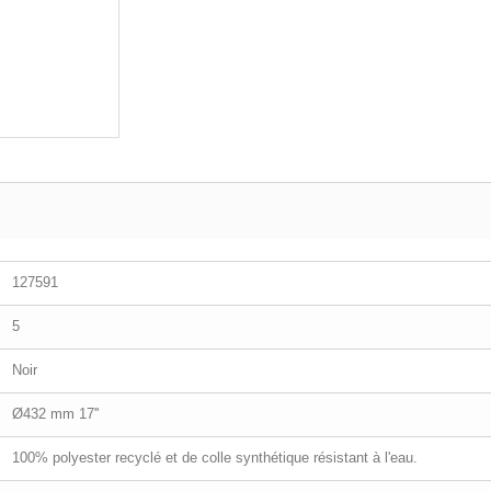
127591
5
Noir
Ø432 mm 17''
100% polyester recyclé et de colle synthétique résistant à l'eau.