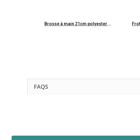
Aperçu rapide
Brosse à main 21cm polyester mi-dur monture PP Gamme alimentaire
FAQS