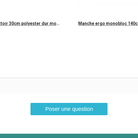
Aperçu rapide
Aperçu rapide
Frottoir 30cm polyester dur monture PP gamme alimentaire
Poser une question