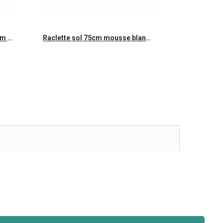
Aperçu rapide
Manche ergo monobloc 140cm Ø32mm Embout à vis Gamme alimentaire
Raclette sol 75cm mousse blanche gamme alimentaire