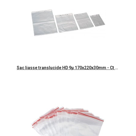
Aperçu rapide
Sac liasse translucide HD 9µ 170x220x30mm - Ct de 5000