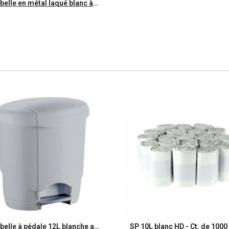
Aperçu rapide
Poubelle en métal laqué blanc à pédale 30L
Aperçu rapide
Aperçu rapide
Poubelle à pédale 12L blanche avec seau intérieur LOLLY -unité