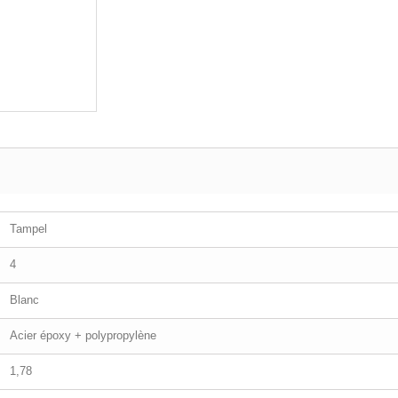
Tampel
4
Blanc
Acier époxy + polypropylène
1,78