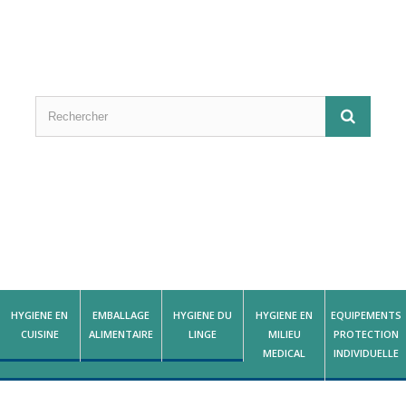
HYGIENE EN
EMBALLAGE
HYGIENE DU
HYGIENE EN
EQUIPEMENTS
CUISINE
ALIMENTAIRE
LINGE
MILIEU
PROTECTION
MEDICAL
INDIVIDUELLE