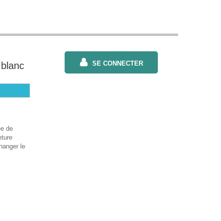
SE CONNECTER
 blanc
ée de
eture
hanger le