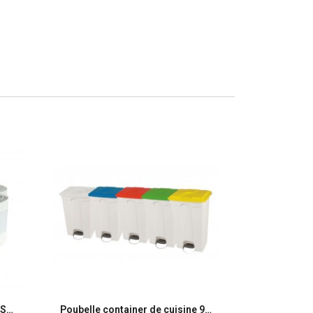
Aperçu rapide
SP 10L blanc HD - Ct. de 1000 Sacs
Poubelle container de cuisine 95L corps blanc